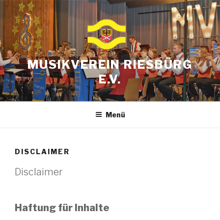
Zum
Inhalt
springen
MUSIKVEREIN RIESBÜRG
E.V.
Menü
DISCLAIMER
Disclaimer
Haftung für Inhalte